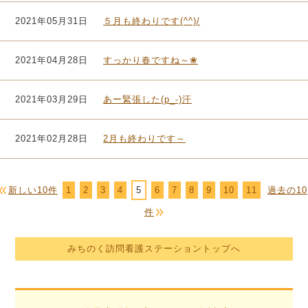
2021年05月31日
５月も終わりです(^^)/
2021年04月28日
すっかり春ですね～❀
2021年03月29日
あー緊張した(p_-)汗
2021年02月28日
2月も終わりです～
新しい10件
1
2
3
4
5
6
7
8
9
10
11
過去の10
件
みちのく訪問看護ステーショントップへ