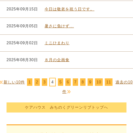
2025年09月15日
今日は敬老を祝う日です。
2025年09月05日
暑さに負けず...
2025年09月02日
ミニひまわり
2025年08月30日
８月の企画食
新しい10件
1
2
3
4
5
6
7
8
9
10
11
過去の10
件
ケアハウス みちのくグリーンリブトップへ