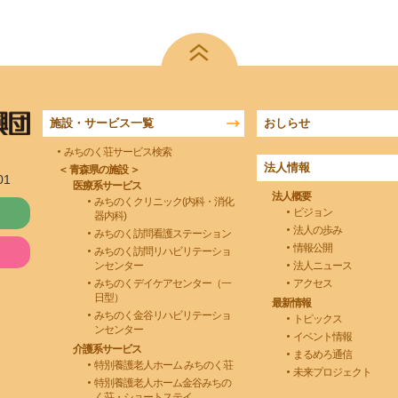
施設・サービス一覧
おしらせ
みちのく荘サービス検索
法人情報
＜ 青森県の施設 ＞
01
医療系サービス
法人概要
みちのくクリニック(内科・消化
ビジョン
器内科)
法人の歩み
みちのく訪問看護ステーション
情報公開
みちのく訪問リハビリテーショ
ンセンター
法人ニュース
みちのくデイケアセンター（一
アクセス
日型）
最新情報
みちのく金谷リハビリテーショ
トピックス
ンセンター
イベント情報
介護系サービス
まるめろ通信
特別養護老人ホーム みちのく荘
未来プロジェクト
特別養護老人ホーム金谷みちの
く荘・ショートステイ