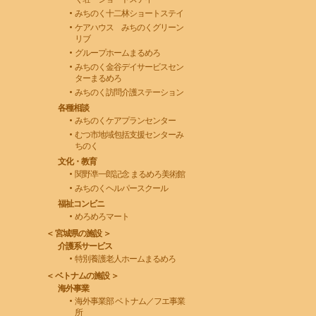
みちのく十二林ショートステイ
ケアハウス みちのくグリーン
リブ
グループホームまるめろ
みちのく金谷デイサービスセン
ターまるめろ
みちのく訪問介護ステーション
各種相談
みちのくケアプランセンター
むつ市地域包括支援センターみ
ちのく
文化・教育
関野凖一郎記念 まるめろ美術館
みちのくヘルパースクール
福祉コンビニ
めろめろマート
＜ 宮城県の施設 ＞
介護系サービス
特別養護老人ホームまるめろ
＜ ベトナムの施設 ＞
海外事業
海外事業部 ベトナム／フエ事業
所