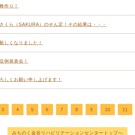
棒作り！
さくら（SAKURA）のせん定！その結果は・・・
新しくなりました！
症例発表会！
ろしくお願い申し上げます！
3
4
5
6
7
8
9
10
11
みちのく金谷リハビリテーションセンタートップへ