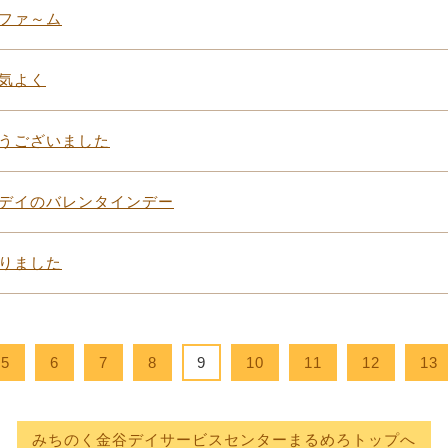
ファ～ム
気よく
うございました
デイのバレンタインデー
りました
5
6
7
8
9
10
11
12
13
みちのく金谷デイサービスセンターまるめろトップへ