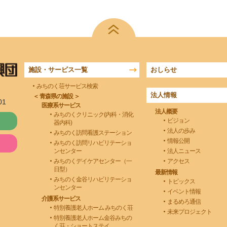
施設・サービス一覧
おしらせ
みちのく荘サービス検索
法人情報
＜ 青森県の施設 ＞
01
医療系サービス
法人概要
みちのくクリニック(内科・消化
ビジョン
器内科)
法人の歩み
みちのく訪問看護ステーション
情報公開
みちのく訪問リハビリテーショ
ンセンター
法人ニュース
みちのくデイケアセンター（一
アクセス
日型）
最新情報
みちのく金谷リハビリテーショ
トピックス
ンセンター
イベント情報
介護系サービス
まるめろ通信
特別養護老人ホーム みちのく荘
未来プロジェクト
特別養護老人ホーム金谷みちの
く荘・ショートステイ