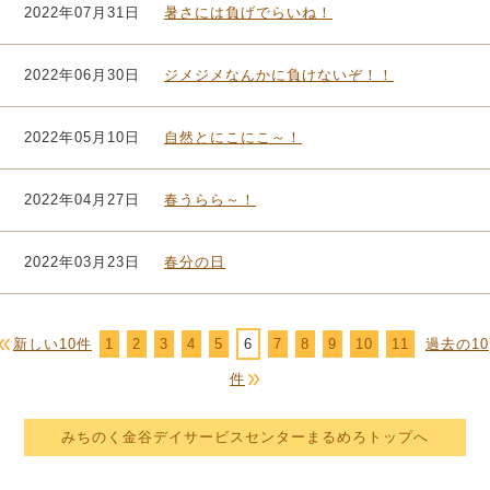
2022年07月31日
暑さには負げでらいね！
2022年06月30日
ジメジメなんかに負けないぞ！！
2022年05月10日
自然とにこにこ～！
2022年04月27日
春うらら～！
2022年03月23日
春分の日
新しい10件
1
2
3
4
5
6
7
8
9
10
11
過去の10
件
みちのく金谷デイサービスセンターまるめろトップへ