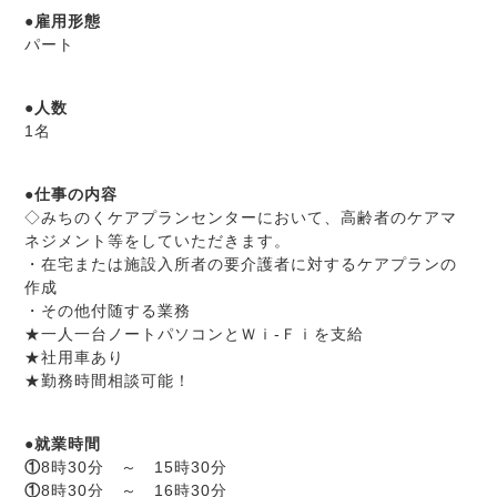
●
雇用形態
パート
●人数
1名
●
仕事の内容
◇みちのくケアプランセンターにおいて、高齢者のケアマ
ネジメント等をしていただきます。
・在宅または施設入所者の要介護者に対するケアプランの
作成
・その他付随する業務
★一人一台ノートパソコンとＷｉ‐Ｆｉを支給
★社用車あり
★勤務時間相談可能！
●就業時間
①
8時30分 ～ 15時30分
①
8時30分 ～ 16時30分