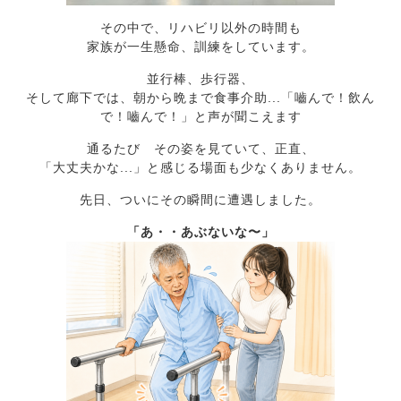
その中で、リハビリ以外の時間も
家族が一生懸命、訓練をしています。
並行棒、歩行器、
そして廊下では、朝から晩まで食事介助...「嚙んで！飲ん
で！嚙んで！」と声が聞こえます
通るたび その姿を見ていて、正直、
「大丈夫かな...」と感じる場面も少なくありません。
先日、ついにその瞬間に遭遇しました。
「あ・・あぶないな〜」