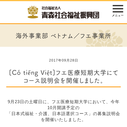
海外事業部 ベトナム／フエ事業所
2017年09月28日
[Có tiếng Việt]フエ医療短期大学にて
コース説明会を開催しました。
9月23日の土曜日に、フエ医療短期大学において、今年
10月開講予定の
「日本式福祉・介護、日本語選択コース」
の募集説明会
を開催いたしました。