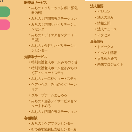
01
医療系サービス
法人概要
みちのくクリニック(内科・消化
ビジョン
器内科)
法人の歩み
みちのく訪問看護ステーション
情報公開
みちのく訪問リハビリテーショ
ンセンター
法人ニュース
みちのくデイケアセンター（一
アクセス
日型）
最新情報
みちのく金谷リハビリテーショ
トピックス
ンセンター
イベント情報
介護系サービス
まるめろ通信
特別養護老人ホーム みちのく荘
未来プロジェクト
特別養護老人ホーム金谷みちの
く荘・ショートステイ
みちのく十二林ショートステイ
ケアハウス みちのくグリーン
リブ
グループホームまるめろ
みちのく金谷デイサービスセン
ターまるめろ
みちのく訪問介護ステーション
各種相談
みちのくケアプランセンター
むつ市地域包括支援センターみ