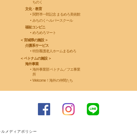
ちのく
文化・教育
関野凖一郎記念 まるめろ美術館
みちのくヘルパースクール
福祉コンビニ
めろめろマート
＜ 宮城県の施設 ＞
介護系サービス
特別養護老人ホームまるめろ
＜ ベトナムの施設 ＞
海外事業
海外事業部 ベトナム／フエ事業
所
Welcome！海外の仲間たち
ャルメディアポリシー