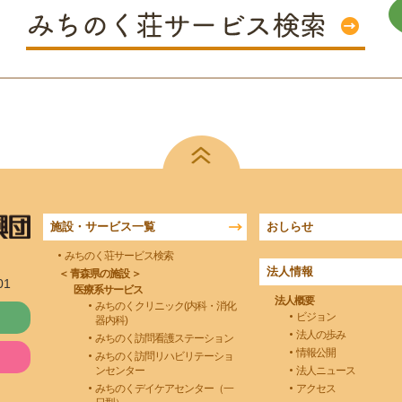
施設・サービス一覧
おしらせ
みちのく荘サービス検索
法人情報
＜ 青森県の施設 ＞
01
医療系サービス
法人概要
みちのくクリニック(内科・消化
ビジョン
器内科)
法人の歩み
みちのく訪問看護ステーション
情報公開
みちのく訪問リハビリテーショ
ンセンター
法人ニュース
みちのくデイケアセンター（一
アクセス