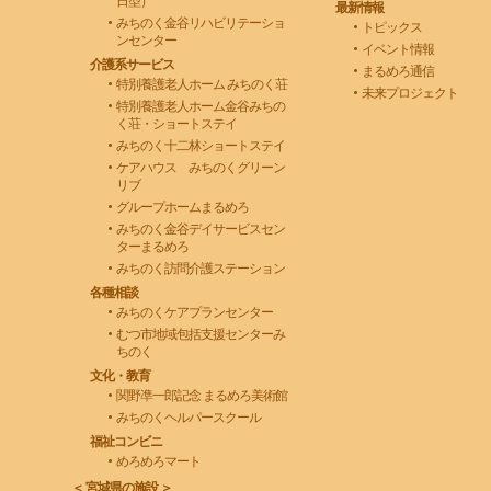
日型）
最新情報
みちのく金谷リハビリテーショ
トピックス
ンセンター
イベント情報
介護系サービス
まるめろ通信
特別養護老人ホーム みちのく荘
未来プロジェクト
特別養護老人ホーム金谷みちの
く荘・ショートステイ
みちのく十二林ショートステイ
ケアハウス みちのくグリーン
リブ
グループホームまるめろ
みちのく金谷デイサービスセン
ターまるめろ
みちのく訪問介護ステーション
各種相談
みちのくケアプランセンター
むつ市地域包括支援センターみ
ちのく
文化・教育
関野凖一郎記念 まるめろ美術館
みちのくヘルパースクール
福祉コンビニ
めろめろマート
＜ 宮城県の施設 ＞