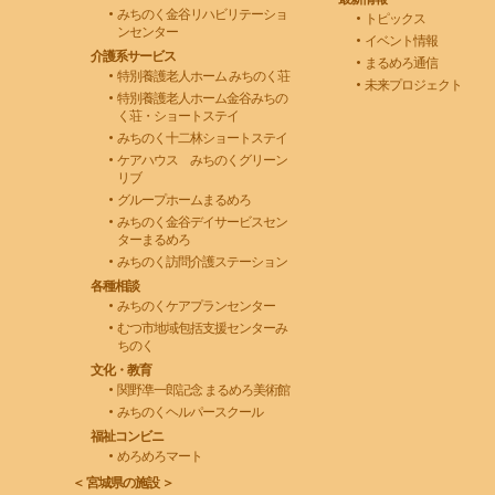
みちのく金谷リハビリテーショ
トピックス
ンセンター
イベント情報
介護系サービス
まるめろ通信
特別養護老人ホーム みちのく荘
未来プロジェクト
特別養護老人ホーム金谷みちの
く荘・ショートステイ
みちのく十二林ショートステイ
ケアハウス みちのくグリーン
リブ
グループホームまるめろ
みちのく金谷デイサービスセン
ターまるめろ
みちのく訪問介護ステーション
各種相談
みちのくケアプランセンター
むつ市地域包括支援センターみ
ちのく
文化・教育
関野凖一郎記念 まるめろ美術館
みちのくヘルパースクール
福祉コンビニ
めろめろマート
＜ 宮城県の施設 ＞