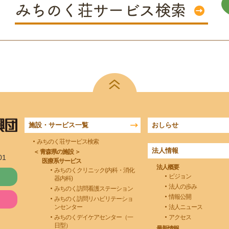
施設・サービス一覧
おしらせ
みちのく荘サービス検索
法人情報
＜ 青森県の施設 ＞
01
医療系サービス
法人概要
みちのくクリニック(内科・消化
ビジョン
器内科)
法人の歩み
みちのく訪問看護ステーション
情報公開
みちのく訪問リハビリテーショ
ンセンター
法人ニュース
みちのくデイケアセンター（一
アクセス
日型）
最新情報