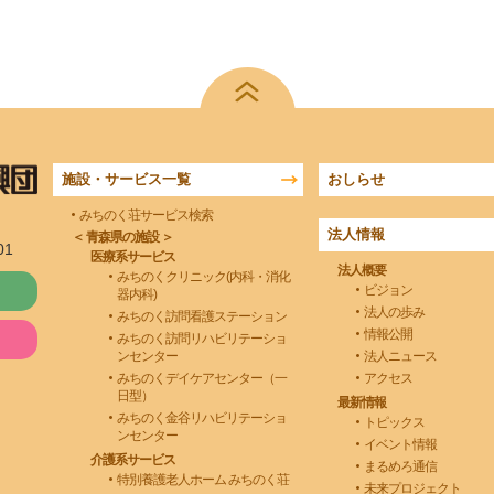
施設・サービス一覧
おしらせ
みちのく荘サービス検索
法人情報
＜ 青森県の施設 ＞
01
医療系サービス
法人概要
みちのくクリニック(内科・消化
ビジョン
器内科)
法人の歩み
みちのく訪問看護ステーション
情報公開
みちのく訪問リハビリテーショ
ンセンター
法人ニュース
みちのくデイケアセンター（一
アクセス
日型）
最新情報
みちのく金谷リハビリテーショ
トピックス
ンセンター
イベント情報
介護系サービス
まるめろ通信
特別養護老人ホーム みちのく荘
未来プロジェクト