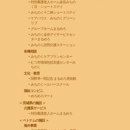
特別養護老人ホーム金谷みちの
く荘・ショートステイ
みちのく十二林ショートステイ
ケアハウス みちのくグリーン
リブ
グループホームまるめろ
みちのく金谷デイサービスセン
ターまるめろ
みちのく訪問介護ステーション
各種相談
みちのくケアプランセンター
むつ市地域包括支援センターみ
ちのく
文化・教育
関野凖一郎記念 まるめろ美術館
みちのくヘルパースクール
福祉コンビニ
めろめろマート
＜ 宮城県の施設 ＞
介護系サービス
特別養護老人ホームまるめろ
＜ ベトナムの施設 ＞
海外事業