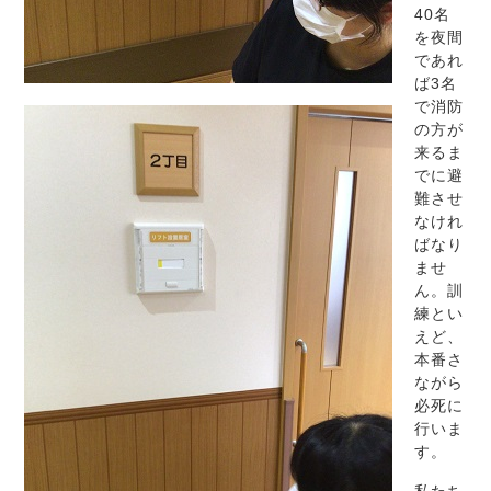
40名
を夜間
であれ
ば3名
で消防
の方が
来るま
でに避
難させ
なけれ
ばなり
ませ
ん。訓
練とい
えど、
本番さ
ながら
必死に
行いま
す。