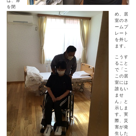
は、扉
を閉
め、居
室のネ
ームプ
レート
を外し
ます。
こうす
ること
で「こ
この居
室には
誰もい
ませ
ん」と
示しま
す。実
際、災
害が発
生した