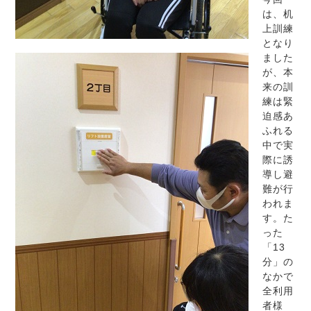
は、机
上訓練
となり
ました
が、本
来の訓
練は緊
迫感あ
ふれる
中で実
際に誘
導し避
難が行
われま
す。た
った
「13
分」の
なかで
全利用
者様