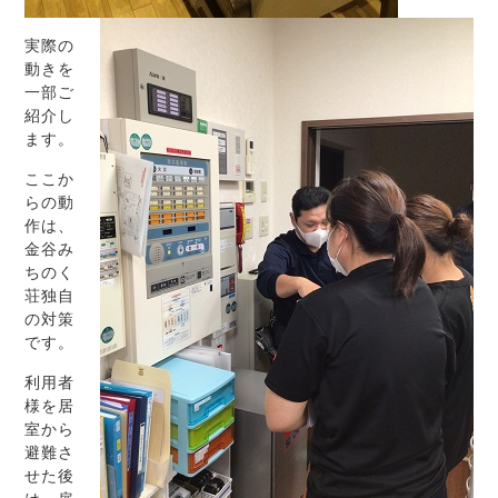
実際の
動きを
一部ご
紹介し
ます。
ここか
らの動
作は、
金谷み
ちのく
荘独自
の対策
です。
利用者
様を居
室から
避難さ
せた後