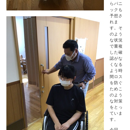
らパニ
ックも
予想さ
れま
す。そ
のよう
な状況
で重複
した確
認がな
くなる
よう時
間ロス
を防ぐ
ためこ
のよう
な対策
をとっ
ていま
す。
今回