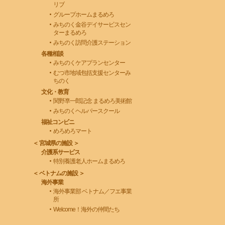
リブ
グループホームまるめろ
みちのく金谷デイサービスセン
ターまるめろ
みちのく訪問介護ステーション
各種相談
みちのくケアプランセンター
むつ市地域包括支援センターみ
ちのく
文化・教育
関野凖一郎記念 まるめろ美術館
みちのくヘルパースクール
福祉コンビニ
めろめろマート
＜ 宮城県の施設 ＞
介護系サービス
特別養護老人ホームまるめろ
＜ ベトナムの施設 ＞
海外事業
海外事業部 ベトナム／フエ事業
所
Welcome！海外の仲間たち