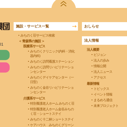
施設・サービス一覧
おしらせ
みちのく荘サービス検索
法人情報
＜ 青森県の施設 ＞
01
医療系サービス
法人概要
みちのくクリニック(内科・消化
ビジョン
器内科)
法人の歩み
みちのく訪問看護ステーション
情報公開
みちのく訪問リハビリテーショ
ンセンター
法人ニュース
みちのくデイケアセンター（一
アクセス
日型）
最新情報
みちのく金谷リハビリテーショ
トピックス
ンセンター
イベント情報
介護系サービス
まるめろ通信
特別養護老人ホーム みちのく荘
未来プロジェクト
特別養護老人ホーム金谷みちの
く荘・ショートステイ
みちのく十二林ショートステイ
ケアハウス みちのくグリーン