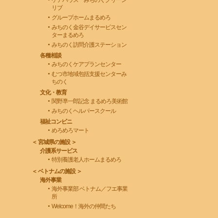
ケアハウス みちのくグリーン
リブ
グループホームまるめろ
みちのく金谷デイサービスセン
ターまるめろ
みちのく訪問介護ステーション
各種相談
みちのくケアプランセンター
むつ市地域包括支援センターみ
ちのく
文化・教育
関野凖一郎記念 まるめろ美術館
みちのくヘルパースクール
福祉コンビニ
めろめろマート
＜ 宮城県の施設 ＞
介護系サービス
特別養護老人ホームまるめろ
＜ ベトナムの施設 ＞
海外事業
海外事業部 ベトナム／フエ事業
所
Welcome！海外の仲間たち