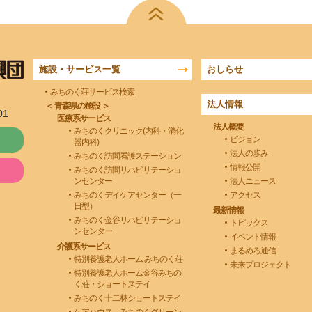
施設・サービス一覧
おしらせ
みちのく荘サービス検索
法人情報
＜ 青森県の施設 ＞
01
医療系サービス
法人概要
みちのくクリニック(内科・消化
ビジョン
器内科)
法人の歩み
みちのく訪問看護ステーション
情報公開
みちのく訪問リハビリテーショ
ンセンター
法人ニュース
みちのくデイケアセンター（一
アクセス
日型）
最新情報
みちのく金谷リハビリテーショ
トピックス
ンセンター
イベント情報
介護系サービス
まるめろ通信
特別養護老人ホーム みちのく荘
未来プロジェクト
特別養護老人ホーム金谷みちの
く荘・ショートステイ
みちのく十二林ショートステイ