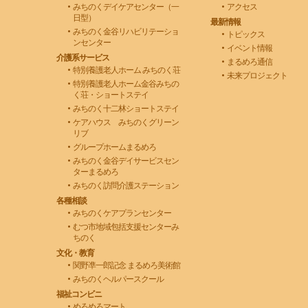
みちのくデイケアセンター（一
アクセス
日型）
最新情報
みちのく金谷リハビリテーショ
トピックス
ンセンター
イベント情報
介護系サービス
まるめろ通信
特別養護老人ホーム みちのく荘
未来プロジェクト
特別養護老人ホーム金谷みちの
く荘・ショートステイ
みちのく十二林ショートステイ
ケアハウス みちのくグリーン
リブ
グループホームまるめろ
みちのく金谷デイサービスセン
ターまるめろ
みちのく訪問介護ステーション
各種相談
みちのくケアプランセンター
むつ市地域包括支援センターみ
ちのく
文化・教育
関野凖一郎記念 まるめろ美術館
みちのくヘルパースクール
福祉コンビニ
めろめろマート