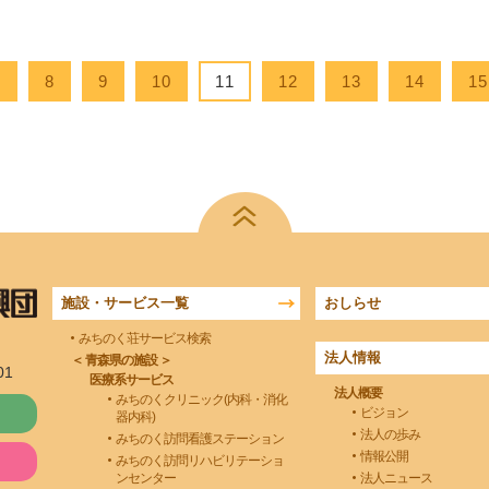
7
8
9
10
11
12
13
14
15
施設・サービス一覧
おしらせ
みちのく荘サービス検索
法人情報
＜ 青森県の施設 ＞
01
医療系サービス
法人概要
みちのくクリニック(内科・消化
ビジョン
器内科)
法人の歩み
みちのく訪問看護ステーション
情報公開
みちのく訪問リハビリテーショ
ンセンター
法人ニュース