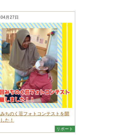
年04月27日
回みちのく荘フォトコンテストを開
ました！
リポート