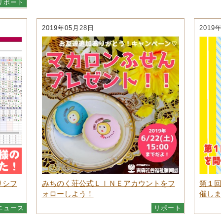
リポート
2019年05月28日
2019
りシフ
みちのく荘公式ＬＩＮＥアカウントをフ
第１
ォローしよう！
催し
ニュース
リポート