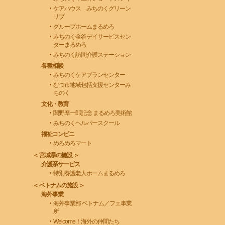
ケアハウス みちのくグリーン
リブ
グループホームまるめろ
みちのく金谷デイサービスセン
ターまるめろ
みちのく訪問介護ステーション
各種相談
みちのくケアプランセンター
むつ市地域包括支援センターみ
ちのく
文化・教育
関野凖一郎記念 まるめろ美術館
みちのくヘルパースクール
福祉コンビニ
めろめろマート
＜ 宮城県の施設 ＞
介護系サービス
特別養護老人ホームまるめろ
＜ ベトナムの施設 ＞
海外事業
海外事業部 ベトナム／フエ事業
所
Welcome！海外の仲間たち