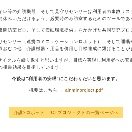
レ等の介護機器、そして見守りセンサーは利用者の事故リス
お休みいただけるよう、必要時のみ訪室するためのツールであ
間訪室ゼロ、そして安眠環境提供」をかかげた共同研究プロ
センサー（連携コミニュケーションロボット）、そして睡眠
収おむつ他、介護機器・用品を併用し目標達成に繋げることが
サイクルを繰り返すと思いますが、目標を実現し
利用者への安
の相乗効果を目指しています。
今後は"利用者の安眠"にこだわりたいと思います。
概要はこちら →
ainminproject.pdf
介護×ロボット ICTプロジェクトの一覧ページへ