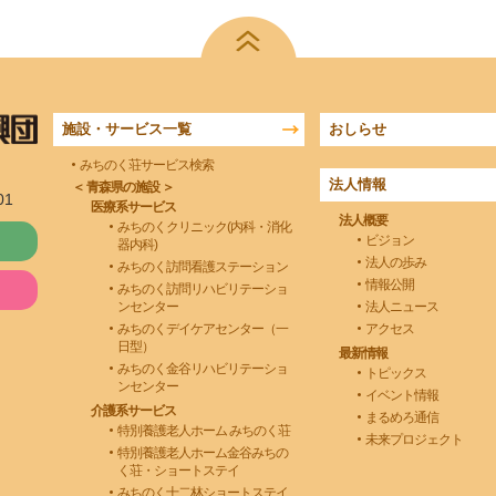
施設・サービス一覧
おしらせ
みちのく荘サービス検索
法人情報
＜ 青森県の施設 ＞
01
医療系サービス
法人概要
みちのくクリニック(内科・消化
ビジョン
器内科)
法人の歩み
みちのく訪問看護ステーション
情報公開
みちのく訪問リハビリテーショ
ンセンター
法人ニュース
みちのくデイケアセンター（一
アクセス
日型）
最新情報
みちのく金谷リハビリテーショ
トピックス
ンセンター
イベント情報
介護系サービス
まるめろ通信
特別養護老人ホーム みちのく荘
未来プロジェクト
特別養護老人ホーム金谷みちの
く荘・ショートステイ
みちのく十二林ショートステイ