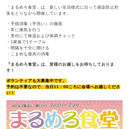
「まるめろ食堂」は、新しい生活様式に沿って感染防止対
策をとりながら開催しています。
・手指消毒（手洗い）の徹底
・常に換気を行う
・受付にて検温および体調チェック
・1家族で1テーブル
・間隔を十分に開ける
・こまめな遊具の消毒
『まるめろ食堂』は、皆様のお越しをお待ちしておりま
す！
ボランティアも大募集中です。
予約は不要なので、当日11：00ころに会場へお越しくださ
い！